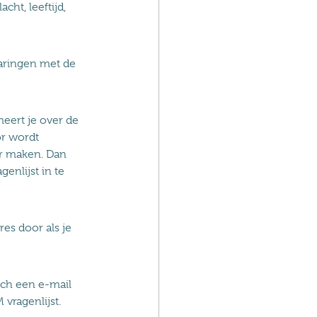
cht, leeftijd,
aringen met de
meert je over de
or wordt
ar maken. Dan
enlijst in te
res door als je
sch een e-mail
vragenlijst.