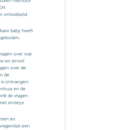
ruiken hiervoor
REM
n ontwikkeld.
bare baby heeft
angeboden.
 vragen over wat
uw en zinvol
ragen over de
an de
 is ontvangen:
enhuis en de
rdt de vragen
et smileys.
nten en
ragenlijst een