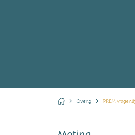
Overig
PREM vragenlij
Meting