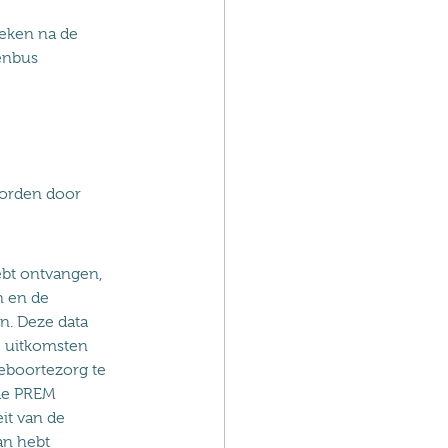
eken na de
venbus
worden door
ebt ontvangen,
n en de
n. Deze data
e uitkomsten
eboortezorg te
 de PREM
eit van de
an hebt