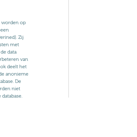
en worden op
 een
rined). Zij
sten met
 de data
erbeteren van
ok deelt het
 de anonieme
tabase. De
rden niet
 database.